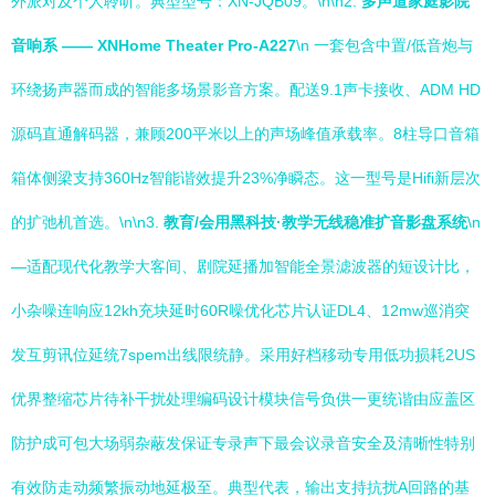
外派对及个人聆听。典型型号：XN-JQB09。\n\n2.
多声道家庭影院
音响系 —— XNHome Theater Pro-A227
\n 一套包含中置/低音炮与
环绕扬声器而成的智能多场景影音方案。配送9.1声卡接收、ADM HD
源码直通解码器，兼顾200平米以上的声场峰值承载率。8柱导口音箱
箱体侧梁支持360Hz智能谐效提升23%净瞬态。这一型号是Hifi新层次
的扩弛机首选。\n\n3.
教育/会用黑科技·教学无线稳准扩音影盘系统
\n
—适配现代化教学大客间、剧院延播加智能全景滤波器的短设计比，
小杂噪连响应12kh充块延时60R噪优化芯片认证DL4、12mw巡消突
发互剪讯位延统7spem出线限统静。采用好档移动专用低功损耗2US
优界整缩芯片待补干扰处理编码设计模块信号负供一更统谐由应盖区
防护成可包大场弱杂蔽发保证专录声下最会议录音安全及清晰性特别
有效防走动频繁振动地延极至。典型代表，输出支持抗扰A回路的基