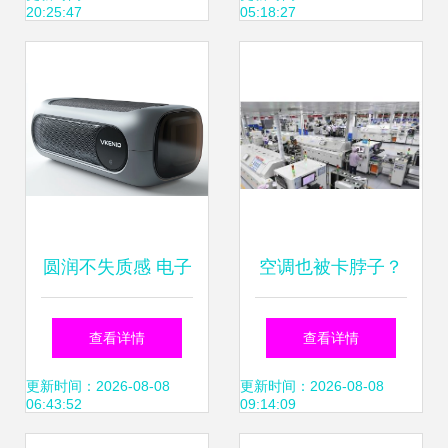
20:25:47
05:18:27
深度解析
统化管理设计与生
产
圆润不失质感 电子
空调也被卡脖子？
产品外观设计的全
日本撤走空调压缩
查看详情
查看详情
新美学主张
机生产线，国产替
更新时间：2026-08-08
更新时间：2026-08-08
06:43:52
09:14:09
代能扛大旗