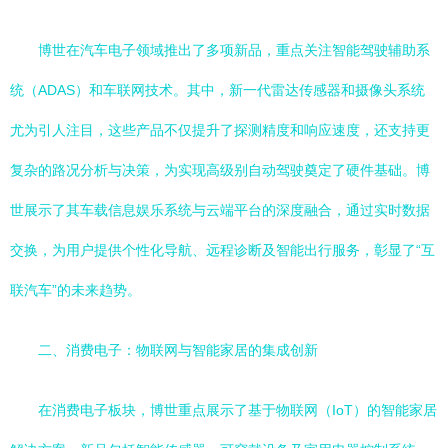
博世在汽车电子领域推出了多项新品，重点关注智能驾驶辅助系
统（ADAS）和车联网技术。其中，新一代雷达传感器和摄像头系统
尤为引人注目，这些产品不仅提升了探测精度和响应速度，还支持更
复杂的路况分析与决策，为实现高级别自动驾驶奠定了硬件基础。博
世展示了其车载信息娱乐系统与云端平台的深度融合，通过实时数据
交换，为用户提供个性化导航、远程诊断及智能出行服务，彰显了“互
联汽车”的未来趋势。
二、消费电子：物联网与智能家居的集成创新
在消费电子板块，博世重点展示了基于物联网（IoT）的智能家居