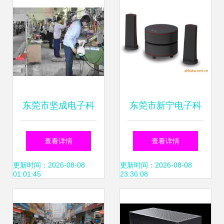
东莞市坚成电子科
东莞市新宁电子科
技 全方位电子制造
技 音响与电子产品
查看详情
查看详情
解决方案供应商
实力一览
更新时间：2026-08-08
更新时间：2026-08-08
01:01:45
23:36:08